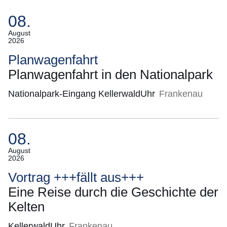
08.
(Termin:
August
2026
08.
August
Planwagenfahrt
2026)
Planwagenfahrt in den Nationalpark
Nationalpark-Eingang KellerwaldUhr
Frankenau
08.
(Termin:
August
2026
08.
August
Vortrag +++fällt aus+++
2026)
Eine Reise durch die Geschichte der
Kelten
KellerwaldUhr
Frankenau