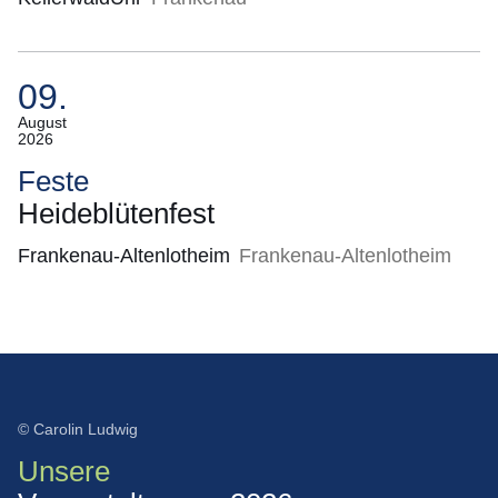
09.
(Termin:
August
2026
09.
August
Feste
2026)
Heideblütenfest
Frankenau-Altenlotheim
Frankenau-Altenlotheim
© Carolin Ludwig
Unsere