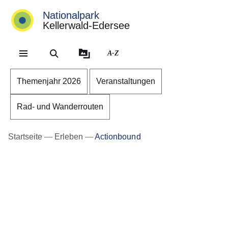
Nationalpark
Kellerwald-Edersee
Direkt zum Kopf der Se
Direkt zum Inhalt
Direkt zum Fuß der Sei
A-Z
Themenjahr 2026
Veranstaltungen
Rad- und Wanderrouten
Startseite
Erleben
Actionbound