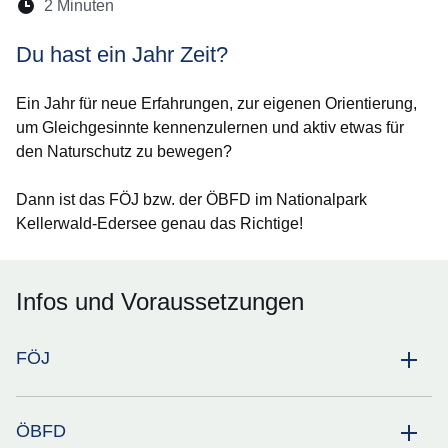
Lesedauer:
2 Minuten
Öffnet sich in einem neuen Fenster
Öffnet sich in einem neuen Fenster
Öffnet sich in einem neuen Fenste
Öffnet sich in einem neuen Fe
Öffnet sich in einem neu
Du hast ein Jahr Zeit?
Ein Jahr für neue Erfahrungen, zur eigenen Orientierung,
um Gleichgesinnte kennenzulernen und aktiv etwas für
den Naturschutz zu bewegen?
Dann ist das FÖJ bzw. der ÖBFD im Nationalpark
Kellerwald-Edersee genau das Richtige!
Infos und Voraussetzungen
FÖJ
ÖBFD