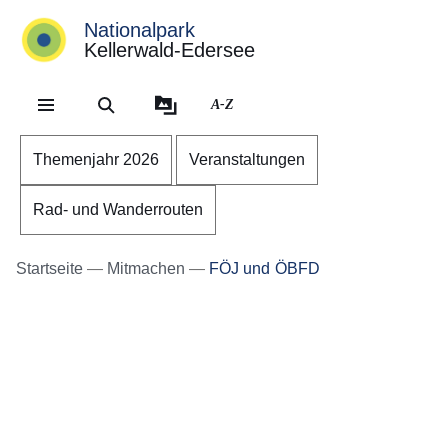
Nationalpark
Kellerwald-Edersee
Direkt zum Kopf der Se
Direkt zum Inhalt
Direkt zum Fuß der Sei
A-Z
Themenjahr 2026
Veranstaltungen
Rad- und Wanderrouten
Startseite
Mitmachen
FÖJ und ÖBFD