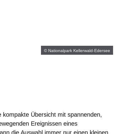
© Nationalpark Kellerwald-Edersee
er
Fenster
euen Fenster
em neuen Fenster
ne
kompakte Übersicht
mit spannenden,
bewegenden Ereignissen eines
kann die Auswahl immer nur einen kleinen