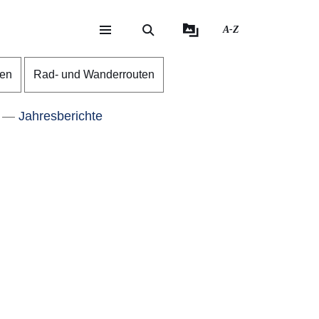
A-Z
eite
ite
gen
Rad- und Wanderrouten
Jahresberichte