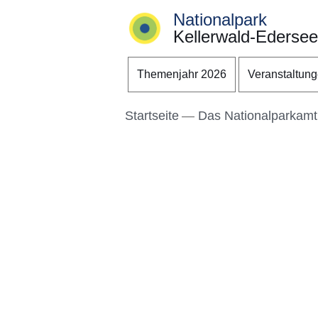
Nationalpark
Kellerwald-Edersee
Direkt zum Kopf der S
Direkt zum Inhalt
Direkt zum Fuß der Se
Themenjahr 2026
Veranstaltun
Startseite
Das Nationalparkamt