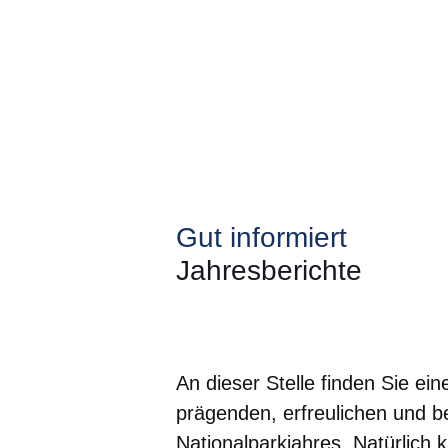
Gut informiert
Jahresberichte
Öffnet sich in einem neuen Fenster
Öffnet sich in einem neuen Fenst
Öffnet sich in einem neuen 
Öffnet sich in einem n
Öffnet sich in ein
An dieser Stelle finden Sie ei
prägenden, erfreulichen und 
Nationalparkjahres. Natürlich 