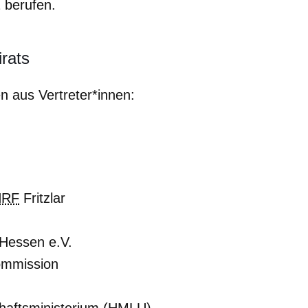
 berufen.
irats
n aus Vertreter*innen:
RF
Fritzlar
Hessen e.V.
ommission
haftsministerium (HMLU)