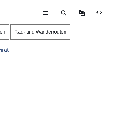
A-Z
eite
ite
gen
Rad- und Wanderrouten
irat