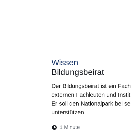
Wissen
Bildungsbeirat
Der Bildungsbeirat ist ein Fa
externen Fachleuten und Instit
Er soll den Nationalpark bei s
unterstützen.
Lesedauer:
1 Minute
Öffnet sich in einem 
Öffnet sich in e
Öffnet sich
Öffnet 
Öf