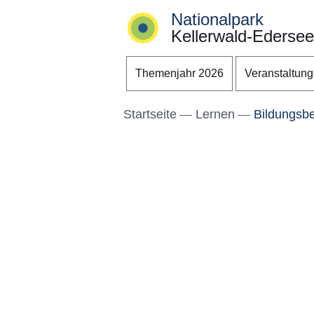
Nationalpark
Kellerwald-Edersee
Direkt zum Kopf der S
Direkt zum Inhalt
Direkt zum Fuß der Se
Themenjahr 2026
Veranstaltun
Startseite
Lernen
Bildungsbe