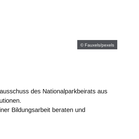
© Fauxels/pexels
chausschuss des Nationalparkbeirats aus
utionen.
einer Bildungsarbeit beraten und
neuen Fenster
inem neuen Fenster
 in einem neuen Fenster
sich in einem neuen Fenster
fnet sich in einem neuen Fenster