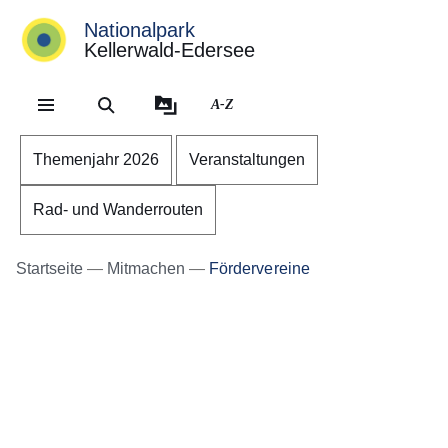
Nationalpark
Kellerwald-Edersee
Direkt zum Kopf der Se
Direkt zum Inhalt
Direkt zum Fuß der Sei
A-Z
Themenjahr 2026
Veranstaltungen
Rad- und Wanderrouten
Startseite
Mitmachen
Fördervereine