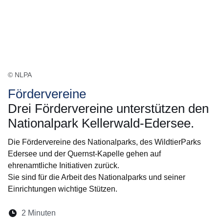
© NLPA
Fördervereine
Drei Fördervereine unterstützen den
Nationalpark Kellerwald-Edersee.
Die Fördervereine des Nationalparks, des WildtierParks
Edersee und der Quernst-Kapelle gehen auf
ehrenamtliche Initiativen zurück.
Sie sind für die Arbeit des Nationalparks und seiner
Einrichtungen wichtige Stützen.
Lesedauer:
2 Minuten
Öffnet sich in einem neuen Fenster
Öffnet sich in einem neuen Fenster
Öffnet sich in einem neuen Fenste
Öffnet sich in einem neuen Fe
Öffnet sich in einem neu