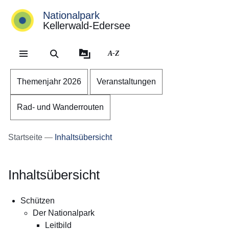
Nationalpark
Kellerwald-Edersee
Direkt zum Kopf der Se
Direkt zum Inhalt
Direkt zum Fuß der Sei
A-Z
Themenjahr 2026
Veranstaltungen
Rad- und Wanderrouten
Startseite
Inhaltsübersicht
Inhaltsübersicht
Schützen
Der Nationalpark
Leitbild