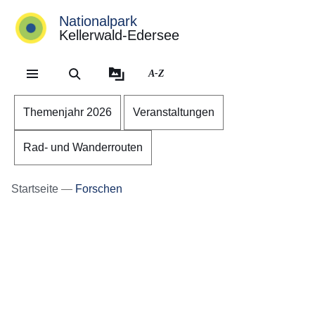
Nationalpark
Kellerwald-Edersee
Direkt zum Kopf der Se
Direkt zum Inhalt
Direkt zum Fuß der Sei
A-Z
Themenjahr 2026
Veranstaltungen
Rad- und Wanderrouten
Startseite
Forschen