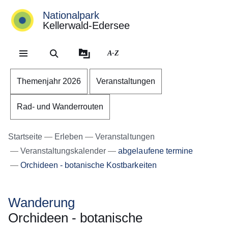
Nationalpark
Kellerwald-Edersee
Direkt zum Kopf der Se
Direkt zum Inhalt
Direkt zum Fuß der Sei
A-Z
Themenjahr 2026
Veranstaltungen
Rad- und Wanderrouten
Startseite
Erleben
Veranstaltungen
Veranstaltungskalender
abgelaufene termine
Orchideen - botanische Kostbarkeiten
Wanderung
Orchideen - botanische