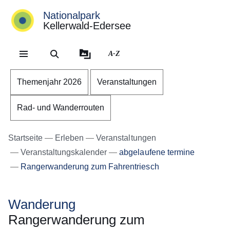
Nationalpark
Kellerwald-Edersee
Direkt zum Kopf der Se
Direkt zum Inhalt
Direkt zum Fuß der Sei
A-Z
Themenjahr 2026
Veranstaltungen
Rad- und Wanderrouten
Startseite
Erleben
Veranstaltungen
Veranstaltungskalender
abgelaufene termine
Rangerwanderung zum Fahrentriesch
Wanderung
Rangerwanderung zum