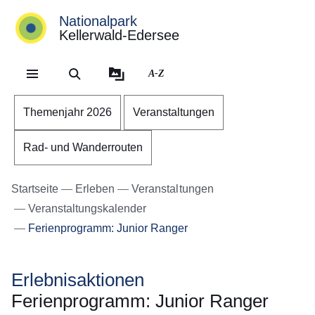
Nationalpark
Kellerwald-Edersee
Direkt zum Kopf der Se
Direkt zum Inhalt
Direkt zum Fuß der Sei
A-Z
Themenjahr 2026
Veranstaltungen
Rad- und Wanderrouten
Startseite
Erleben
Veranstaltungen
Veranstaltungskalender
Ferienprogramm: Junior Ranger
Erlebnisaktionen
Ferienprogramm: Junior Ranger