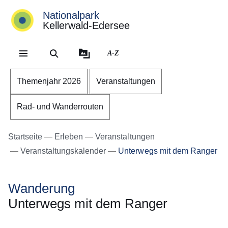
Nationalpark
Kellerwald-Edersee
Direkt zum Kopf der Se
Direkt zum Inhalt
Direkt zum Fuß der Sei
A-Z
Themenjahr 2026
Veranstaltungen
Rad- und Wanderrouten
Startseite
Erleben
Veranstaltungen
Veranstaltungskalender
Unterwegs mit dem Ranger
Wanderung
Unterwegs mit dem Ranger