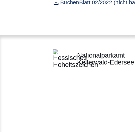
Öffnet sich in einem neuen Fenst
BuchenBlatt 02/2022 (nicht ba
Datei
Nationalparkamt
Kellerwald-Edersee