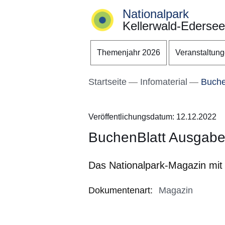
Nationalpark
Kellerwald-Edersee
Direkt zum Kopf der S
Direkt zum Inhalt
Direkt zum Fuß der Se
Themenjahr 2026
Veranstaltun
Startseite
Infomaterial
Buche
Veröffentlichungsdatum: 12.12.2022
BuchenBlatt Ausgabe
Das Nationalpark-Magazin mit
Dokumentenart
:
Magazin