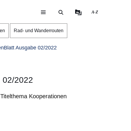
A-Z
eite
ite
gen
Rad- und Wanderrouten
nBlatt Ausgabe 02/2022
 02/2022
 Titelthema Kooperationen