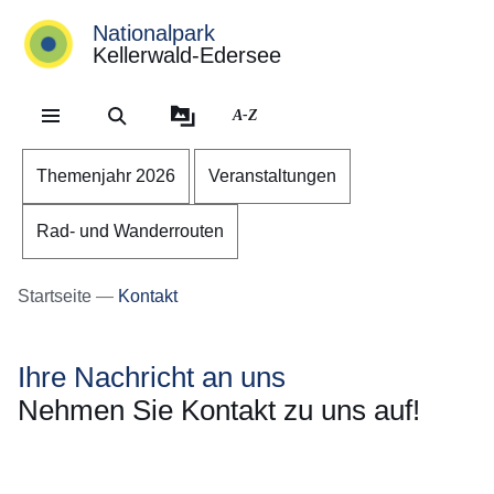
Nationalpark
Kellerwald-Edersee
Direkt zum Kopf der Se
Direkt zum Inhalt
Direkt zum Fuß der Sei
A-Z
Themenjahr 2026
Veranstaltungen
Rad- und Wanderrouten
Startseite
Kontakt
Ihre Nachricht an uns
Nehmen Sie Kontakt zu uns auf!
Öffnet sich in einem neuen Fenster
Öffnet sich in einem neuen Fenster
Öffnet sich in einem neuen Fenster
Öffnet sich in einem neuen Fenster
Öffnet sich in einem neuen Fenster