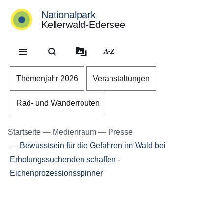
Nationalpark
Kellerwald-Edersee
Direkt zum Kopf der Se
Direkt zum Inhalt
Direkt zum Fuß der Sei
A-Z
Themenjahr 2026
Veranstaltungen
Rad- und Wanderrouten
Startseite
Medienraum
Presse
Bewusstsein für die Gefahren im Wald bei
Erholungssuchenden schaffen -
Eichenprozessionsspinner