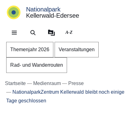
Nationalpark
Kellerwald-Edersee
Direkt zum Kopf der Se
Direkt zum Inhalt
Direkt zum Fuß der Sei
A-Z
Themenjahr 2026
Veranstaltungen
Rad- und Wanderrouten
Startseite
Medienraum
Presse
NationalparkZentrum Kellerwald bleibt noch einige
Tage geschlossen