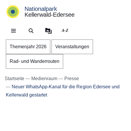
Nationalpark
Kellerwald-Edersee
Direkt zum Kopf der Se
Direkt zum Inhalt
Direkt zum Fuß der Sei
A-Z
Themenjahr 2026
Veranstaltungen
Rad- und Wanderrouten
Startseite
Medienraum
Presse
Neuer WhatsApp-Kanal für die Region Edersee und
Kellerwald gestartet