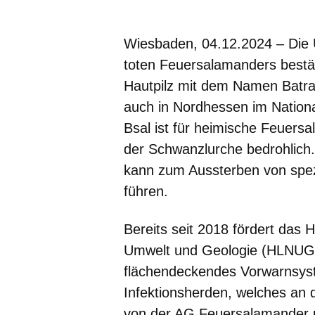
Öffnet sich in einem neuen Fenster
Öffnet sich in einem neuen Fenst
Öffnet sich in einem neuen 
Öffnet sich in einem n
Öffnet sich in ein
Wiesbaden, 04.12.2024
– Die 
toten Feuersalamanders bestä
Hautpilz mit dem Namen
Batr
auch in Nordhessen im Nation
Bsal
ist für heimische Feuersa
der Schwanzlurche bedrohlich.
kann zum Aussterben von spez
führen.
Bereits seit 2018 fördert das
Umwelt und Geologie (HLNUG)
flächendeckendes Vorwarnsyst
Infektionsherden, welches an 
von der AG Feuersalamander u