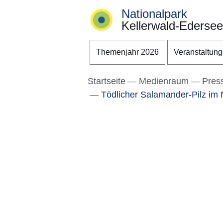
Nationalpark
Kellerwald-Edersee
Direkt zum Kopf der S
Direkt zum Inhalt
Direkt zum Fuß der Se
Themenjahr 2026
Veranstaltun
Startseite
Medienraum
Pres
Tödlicher Salamander-Pilz im 