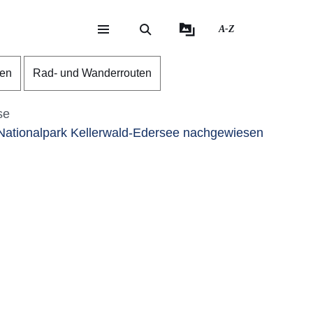
A-Z
eite
ite
gen
Rad- und Wanderrouten
se
Nationalpark Kellerwald-Edersee nachgewiesen