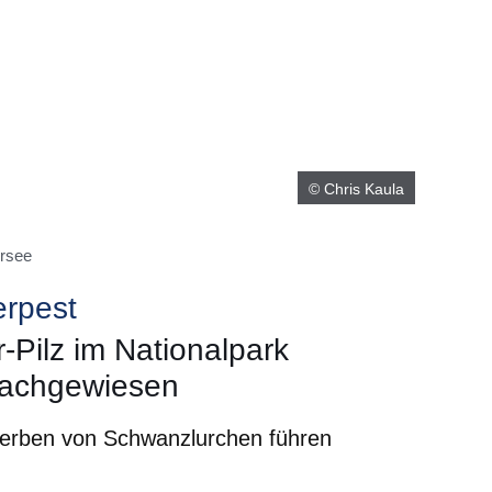
© Chris Kaula
ersee
rpest
-Pilz im Nationalpark
nachgewiesen
terben von Schwanzlurchen führen