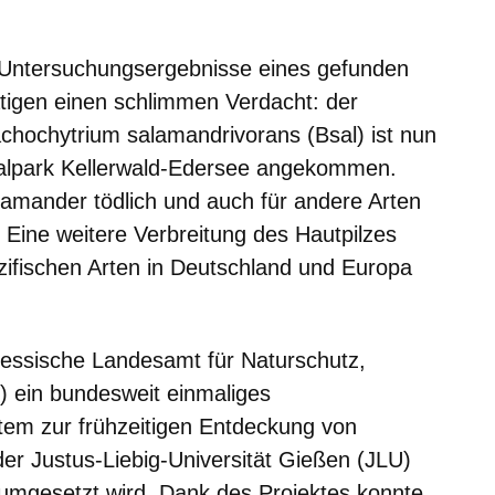
er
Fenster
euen Fenster
em neuen Fenster
Untersuchungsergebnisse eines gefunden
tigen einen schlimmen Verdacht: der
achochytrium salamandrivorans
(
Bsal
) ist nun
alpark Kellerwald-Edersee angekommen.
lamander tödlich und auch für andere Arten
 Eine weitere Verbreitung des Hautpilzes
ifischen Arten in Deutschland und Europa
 Hessische Landesamt für Naturschutz,
 ein bundesweit einmaliges
em zur frühzeitigen Entdeckung von
der Justus-Liebig-Universität Gießen (JLU)
mgesetzt wird. Dank des Projektes konnte