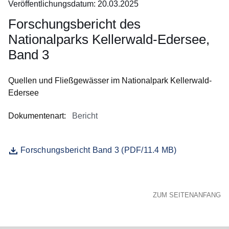
Veröffentlichungsdatum: 20.03.2025
keine
Infomaterialien
Forschungsbericht des
in
Nationalparks Kellerwald-Edersee,
Ihrem
Band 3
Warenkorb.:
Quellen und Fließgewässer im Nationalpark Kellerwald-
Edersee
Dokumentenart
:
Bericht
Öffnet sich in einem neuen Fenster
Forschungsbericht Band 3 (PDF/11.4 MB)
Datei
ZUM SEITENANFANG