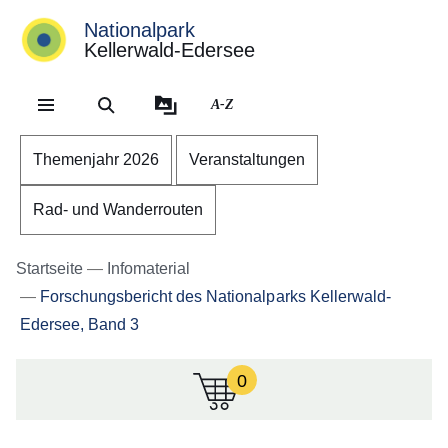
Nationalpark
Kellerwald-Edersee
Direkt zum Kopf der Se
Direkt zum Inhalt
Direkt zum Fuß der Sei
A-Z
Themenjahr 2026
Veranstaltungen
Rad- und Wanderrouten
Startseite
Infomaterial
Forschungsbericht des Nationalparks Kellerwald-
Edersee, Band 3
0
:Zur
Zeit
sind