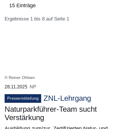
15 Einträge
Ergebnisse 1 bis 8 auf Seite 1
:15
Ergebnisse:Ergebnisse
1
bis
8
auf
© Reiner Ohlsen
Seite
28.11.2025
NP
1
ZNL-Lehrgang
Pressemitteilung
Naturparkführer-Team sucht
Verstärkung
Ausbildung zum/zur „Zertifizierten Natur- und