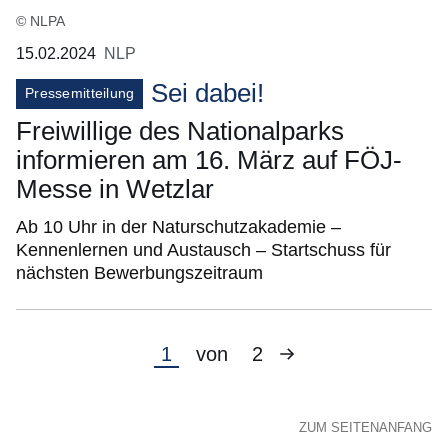
© NLPA
15.02.2024
NLP
Sei dabei!
Pressemitteilung
Freiwillige des Nationalparks
informieren am 16. März auf FÖJ-
Messe in Wetzlar
Ab 10 Uhr in der Naturschutzakademie –
Kennenlernen und Austausch – Startschuss für
nächsten Bewerbungszeitraum
Nächste
Aktuelle
1
von
2
Seite
Seite
ZUM SEITENANFANG