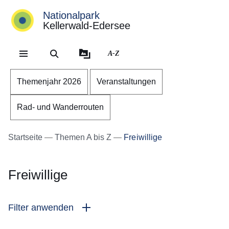
Nationalpark
Kellerwald-Edersee
Direkt zum Kopf der Se
Direkt zum Inhalt
Direkt zum Fuß der Sei
A-Z
Themenjahr 2026
Veranstaltungen
Rad- und Wanderrouten
Startseite
Themen A bis Z
Freiwillige
Freiwillige
Filter anwenden